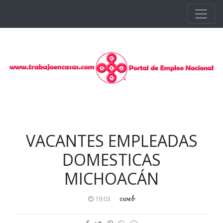
Ir al contenido principal
VACANTES EMPLEADAS
DOMESTICAS
MICHOACÁN
cweb
19:03